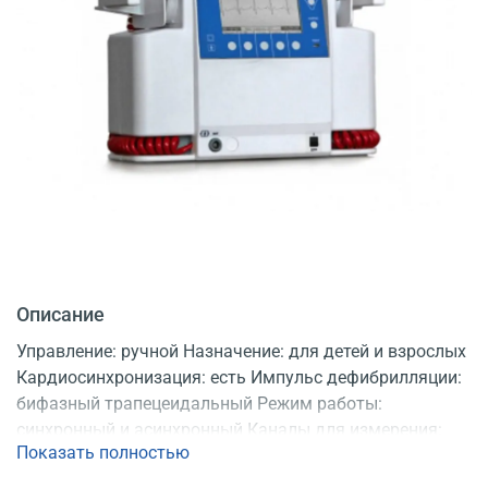
Описание
Управление: ручной Назначение: для детей и взрослых
Кардиосинхронизация: есть Импульс дефибрилляции:
бифазный трапецеидальный Режим работы:
синхронный и асинхронный Каналы для измерения:
Показать полностью
ЭКГ Разряды энергии: 200 Дж/70, 360 Дж/40 Дисплей:
черно-белый ЖК Работа от встроенной батареи: 3 ч