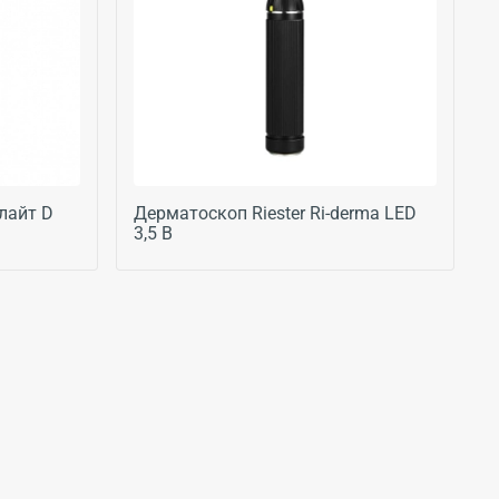
лайт D
Дерматоскоп Riester Ri-derma LED
3,5 В