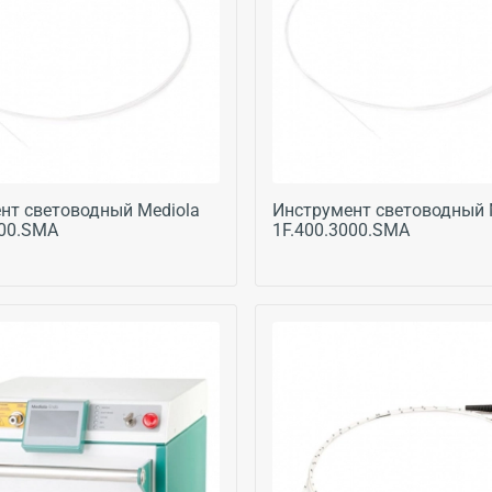
нт световодный Mediola
Инструмент световодный 
000.SMA
1F.400.3000.SMA