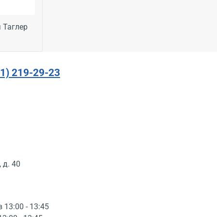
 Таглер
91) 219-29-23
 д. 40
в 13:00 - 13:45