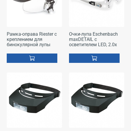
Рамка-оправа Riester с
Очки-лупа Eschenbach
креплением для
maxDETAIL с
бинокулярной лупы
осветителем LED, 2.0x