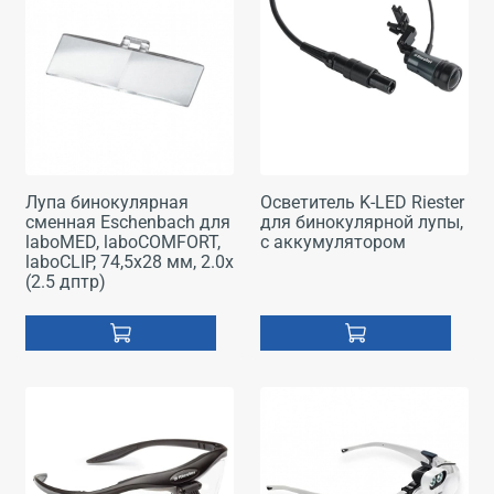
Лупа бинокулярная
Осветитель K-LED Riester
сменная Eschenbach для
для бинокулярной лупы,
laboMED, laboCOMFORT,
с аккумулятором
laboCLIP, 74,5x28 мм, 2.0x
(2.5 дптр)