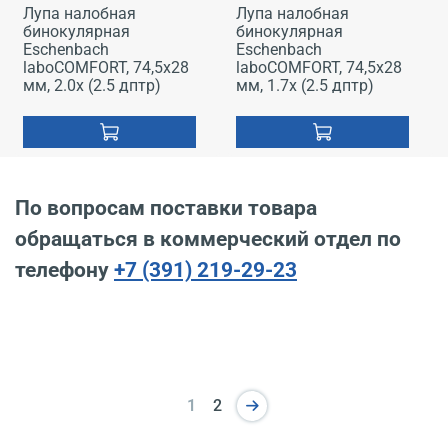
Лупа налобная
Лупа налобная
бинокулярная
бинокулярная
Eschenbach
Eschenbach
laboCOMFORT, 74,5x28
laboCOMFORT, 74,5x28
мм, 2.0x (2.5 дптр)
мм, 1.7x (2.5 дптр)
По вопросам поставки товара
обращаться в коммерческий отдел по
телефону
+7 (391) 219-29-23
1
2