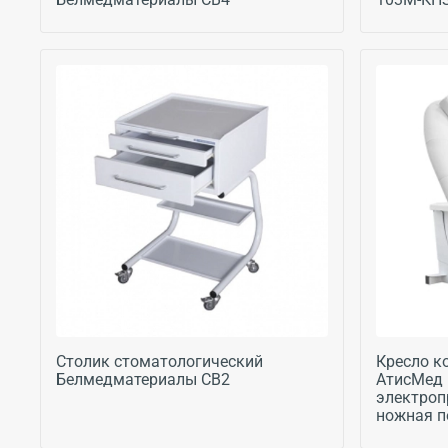
Столик стоматологический
Кресло к
Белмедматериалы СВ2
АтисМед 
электроп
ножная п