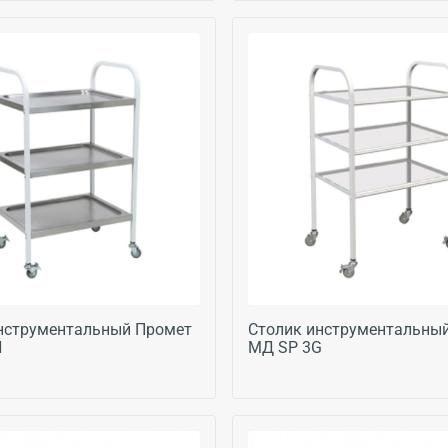
нструментальный Промет
Столик инструментальны
N
МД SP 3G