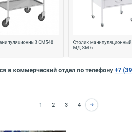
манипуляционный СМ548
Столик манипуляционный
8
МД SM 6
ся в коммерческий отдел по телефону
+7 (3
1
2
3
4