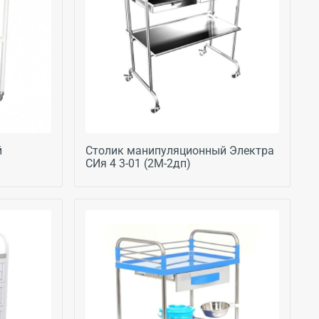
й
Столик манипуляционный Электра
СИя 4 3-01 (2М-2дп)