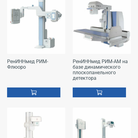
РенИННмед РИМ-
РенИННмед РИМ-АМ на
Флюоро
базе динамического
плоскопанельного
детектора