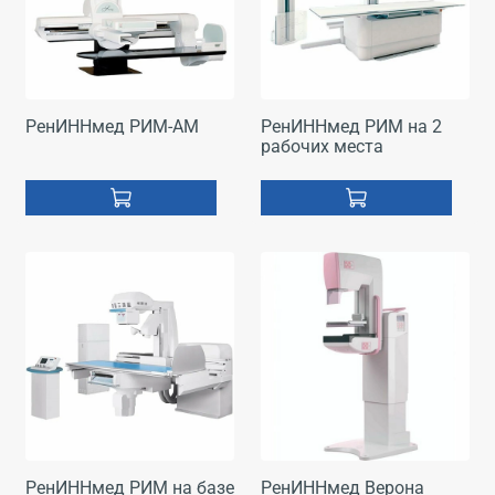
РенИННмед РИМ-АМ
РенИННмед РИМ на 2
рабочих места
РенИННмед РИМ на базе
РенИННмед Верона