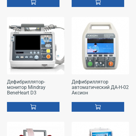
Дефибриллятор-
Дефибриллятор
монитор Mindray
автоматический ДА-Н-02
BeneHeart D3
Аксион