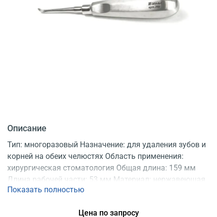
Описание
Тип: многоразовый Назначение: для удаления зубов и
корней на обеих челюстях Область применения:
хирургическая стоматология Общая длина: 159 мм
Длина рабочей части: 53 мм Материал: нержавеющая
Показать полностью
сталь Регистрационное удостоверение
Цена по запросу