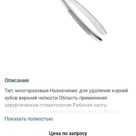
Описание
Тип: многоразовые Назначение: для удаления корней
зубов верхней челюсти Область применения:
хирургическая стоматология Рабочая часть:
байонетная Длина: 195 мм Ширина: 36 мм Длина
Показать полностью
рабочей части: 55 мм Ширина рабочей части: 20 мм
Материал: мартенситная нержавеющая сталь
Цена по запросу
Регистрационное удостоверение