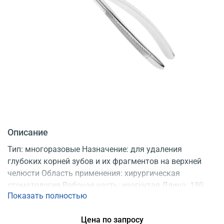
Описание
Тип: многоразовые Назначение: для удаления
глубоких корней зубов и их фрагментов на верхней
челюсти Область применения: хирургическая
стоматология Рабочая часть: изогнутая Длина: 190
Показать полностью
мм Длина рабочей части: 55 мм Материал:
мартенситная нержавеющая сталь Регистрационное
Цена по запросу
удостоверение