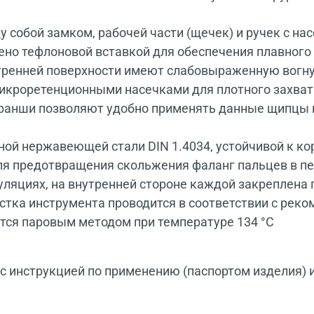
у собой замком, рабочей части (щечек) и ручек с на
но тефлоновой вставкой для обеспечения плавного
утренней поверхности имеют слабовыраженную вогн
микроретенционными насечками для плотного захват
ранши позволяют удобно применять данные щипцы н
ой нержавеющей стали DIN 1.4034, устойчивой к к
ля предотвращения скольжения фаланг пальцев в пе
пуляциях, на внутренней стороне каждой закреплен
тка инструмента проводится в соответствии с реко
тся паровым методом при температуре 134 °С
 инструкцией по применению (паспортом изделия) 