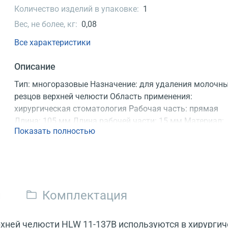
Количество изделий в упаковке:
1
Вес, не более, кг:
0,08
Все характеристики
Описание
Тип: многоразовые Назначение: для удаления молочн
резцов верхней челюсти Область применения:
хирургическая стоматология Рабочая часть: прямая
Длина: 105 мм Длина рабочей части: 15 мм Материал:
Показать полностью
мартенситная нержавеющая сталь Регистрационное
удостоверение
и
Комплектация
хней челюсти HLW 11-137B используются в хирургич