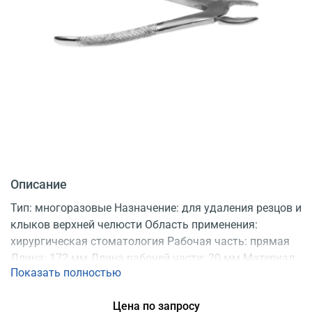
Описание
Тип: многоразовые Назначение: для удаления резцов и
клыков верхней челюсти Область применения:
хирургическая стоматология Рабочая часть: прямая
Длина: 172 мм Длина рабочей части: 20 мм Материал:
Показать полностью
нержавеющая сталь Продаются: по 5 шт.
Регистрационное удостоверение
Цена по запросу