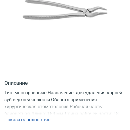
Описание
Тип: многоразовые Назначение: для удаления корней
зуб верхней челюсти Область применения:
хирургическая стоматология Рабочая часть:
байонетная Длина: 184 мм Длина рабочей части: 18
Показать полностью
мм Материал: нержавеющая сталь Продаются: по 5
шт. Регистрационное удостоверение