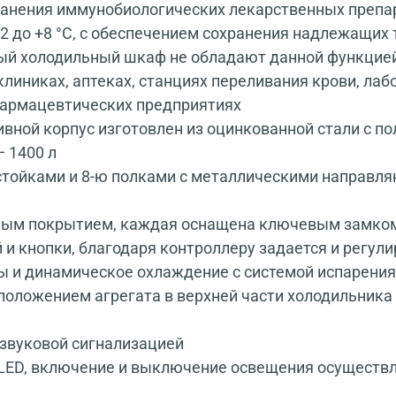
ранения иммунобиологических лекарственных препар
+2 до +8 °С, с обеспечением сохранения надлежащих
нный холодильный шкаф не обладают данной функцие
линиках, аптеках, станциях переливания крови, лаб
фармацевтических предприятиях
вной корпус изготовлен из оцинкованной стали с п
 1400 л
ойками и 8-ю полками с металлическими направля
ным покрытием, каждая оснащена ключевым замко
 и кнопки, благодаря контроллеру задается и регу
 и динамическое охлаждение с системой испарения
положением агрегата в верхней части холодильника
звуковой сигнализацией
LED, включение и выключение освещения осуществля