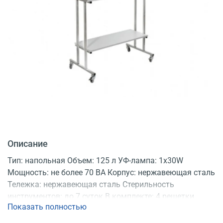
Описание
Тип: напольная Объем: 125 л УФ-лампа: 1х30W
Мощность: не более 70 ВА Корпус: нержавеющая сталь
Тележка: нержавеющая сталь Стерильность
инструментов: до 7 суток В комплекте: 4 решетки
Показать полностью
Регистрационное удостоверение