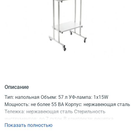
Описание
Тип: напольная Объем: 57 л УФ-лампа: 1х15W
Мощность: не более 55 ВА Корпус: нержавеющая сталь
Тележка: нержавеющая сталь Стерильность
инструментов: до 7 суток В комплекте: решетка
Показать полностью
Регистрационное удостоверение