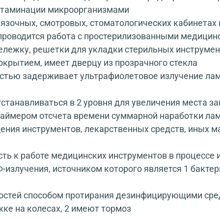
онтаминации микроорганизмами
зочных, смотровых, стоматологических кабинетах 
 проводится работа с простерилизованными медици
лежку, решетки для укладки стерильных инструмент
окрытием, имеет дверцу из прозрачного стекла
стью задерживает ультрафиолетовое излучение ла
устанавливаться в 2 уровня для увеличения места з
таймером отсчета времени суммарной наработки лам
ния инструментов, лекарственных средств, иных м
ь к работе медицинских инструментов в процессе их
злучения, источником которого является 1 бактерици
ностей способом протирания дезинфицирующими ср
ке на колесах, 2 имеют тормоз