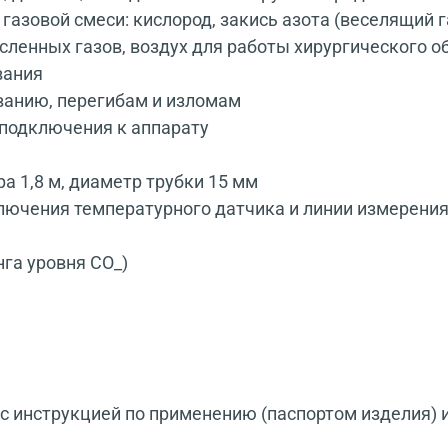
азовой смеси: кислород, закись азота (веселящий га
ленных газов, воздух для работы хирургического о
вания
ванию, перегибам и изломам
подключения к аппарату
ра 1,8 м, диаметр трубки 15 мм
ключения температурного датчика и линии измерен
нга уровня СO_)
 инструкцией по применению (паспортом изделия) 