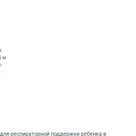
я:
5 м
а:
ок:
ние
 для респираторной поддержки ребенка в