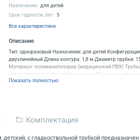
Назначение:
для детей
Срок годности, лет:
5
Все характеристики
Описание
Тип: одноразовый Назначение: для детей Конфигураци
двухлинейный Длина контура: 1,8 м Диаметр трубки: 1
Материал: поливинилхлорид (медицинский ПВХ) Трубк
гладкоствольная Влагосборник: нет Дыхательный меш
Показать полностью
нет Продаются: по 15 шт. Регистрационное удостовере
и
Комплектация
 детский, с гладкоствольной трубкой предназначен