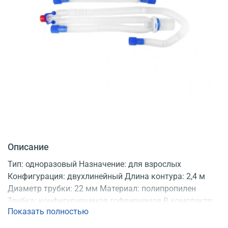
Описание
Тип: одноразовый Назначение: для взрослых
Конфигурация: двухлинейный Длина контура: 2,4 м
Диаметр трубки: 22 мм Материал: полипропилен
Трубка: конфигурируемая гофрируемая В комплекте:
Показать полностью
влагосборник Продаются: по 25 шт. Регистрационное
удостоверение