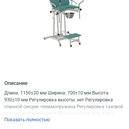
Описание
Длина: 1150±20 мм Ширина: 700±10 мм Высота:
930±10 мм Регулировка высоты: нет Регулировка
спинной секции: пневмопружина Регулировка тазовой
секции: пневмопружина Тренделенбург: есть Цвет
Показать полностью
обивки: бирюзовый Ступенька: выдвижная
Конструкция: разборная Регистрационное