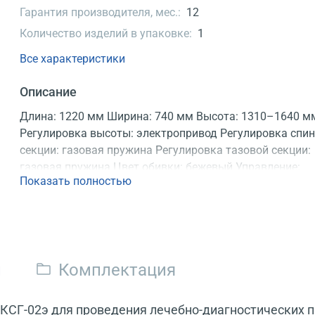
Гарантия производителя, мес.:
12
Количество изделий в упаковке:
1
Все характеристики
Описание
Длина: 1220 мм Ширина: 740 мм Высота: 1310–1640 м
Регулировка высоты: электропривод Регулировка спи
секции: газовая пружина Регулировка тазовой секции:
газовая пружина Цвет обивки: бежевый Управление:
Показать полностью
педаль Конструкция: неразборная Регистрационное
удостоверение
и
Комплектация
СГ-02э для проведения лечебно-диагностических пр