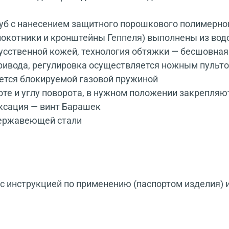
руб с нанесением защитного порошкового полимерно
локотники и кронштейны Геппеля) выполнены из вод
усственной кожей, технология обтяжки — бесшовная
ривода, регулировка осуществляется ножным пульт
уется блокируемой газовой пружиной
те и углу поворота, в нужном положении закрепляю
ксация — винт Барашек
нержавеющей стали
 инструкцией по применению (паспортом изделия) 