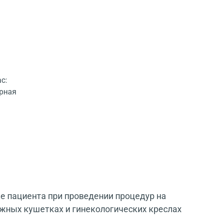
с:
орная
ке пациента при проведении процедур на
ажных кушетках и гинекологических креслах