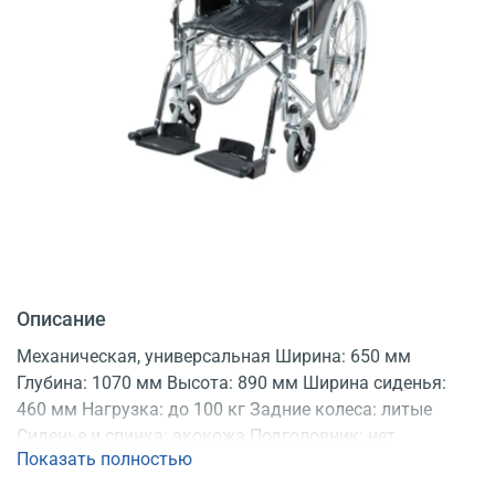
Описание
Механическая, универсальная Ширина: 650 мм
Глубина: 1070 мм Высота: 890 мм Ширина сиденья:
460 мм Нагрузка: до 100 кг Задние колеса: литые
Сиденье и спинка: экокожа Подголовник: нет
Показать полностью
Конструкция: неразборная Регистрационное
удостоверение