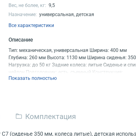
Вес, не более, кг:
9,5
Назначение:
универсальная, детская
Все характеристики
Описание
Тип: механическая, универсальная Ширина: 400 мм
Глубина: 260 мм Высота: 1130 мм Ширина сиденья: 35
Нагрузка: до 50 кг Задние колеса: литые Сиденье и спи
нейлон Подголовник: есть, съемный Конструкция:
Показать полностью
неразборная Регистрационное удостоверение
и
Комплектация
 C7 (сиденье 350 мм, колеса литые), детская исполь