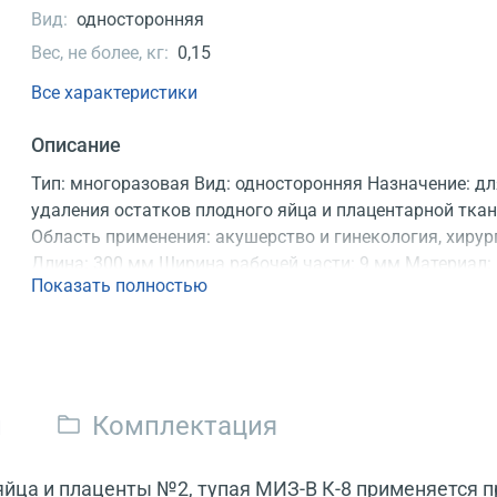
Вид:
односторонняя
Вес, не более, кг:
0,15
Все характеристики
Описание
Тип: многоразовая Вид: односторонняя Назначение: д
удаления остатков плодного яйца и плацентарной тка
Область применения: акушерство и гинекология, хирур
Длина: 300 мм Ширина рабочей части: 9 мм Материал:
Показать полностью
нержавеющая сталь Продаются: по 10 шт. Регистраци
удостоверение
и
Комплектация
яйца и плаценты №2, тупая МИЗ-В К-8 применяется 