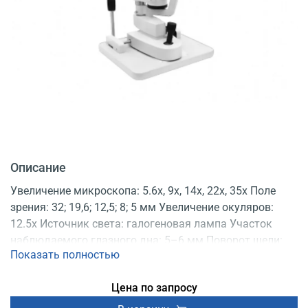
Описание
Увеличение микроскопа: 5.6x, 9x, 14x, 22x, 35x Поле
зрения: 32; 19,6; 12,5; 8; 5 мм Увеличение окуляров:
12.5x Источник света: галогеновая лампа Участок
наблюдаемого глазного дна: 5–6 мм Поворот щели:
Показать полностью
±90° (от 0° до 180°) Межзрачковое расстояние: 56–72
мм Линза: асферическая Регистрационное
Цена по запросу
удостоверение