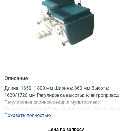
Описание
Длина: 1650–1800 мм Ширина: 860 мм Высота:
1620/1720 мм Регулировка высоты: электропривод
Регулировка спинной секции: мультифлекс
Регулировка ножной секции: растомат Цвет обивки:
Показать полностью
бирюзовый Управление: пульт Опоры: регулируемые
Конструкция: неразборная Регистрационное
Цена по запросу
удостоверение