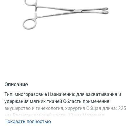
Описание
Тип: многоразовые Назначение: для захватывания и
удержания мягких тканей Область применения:
акушерство и гинекология, хирургия Общая длина: 225
мм Размеры рабочей части: 13 мм Материал:
Показать полностью
нержавеющая сталь Продаются: по 10 шт.
Регистрационное удостоверение