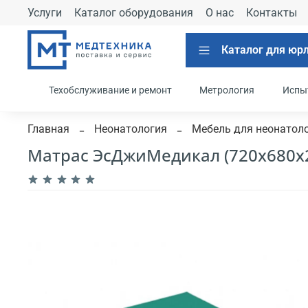
Услуги
Каталог оборудования
О нас
Контакты
Каталог для юр
Техобслуживание и ремонт
Метрология
Испы
Главная
Неонатология
Мебель для неонатол
Матрас ЭсДжиМедикал (720x680x2