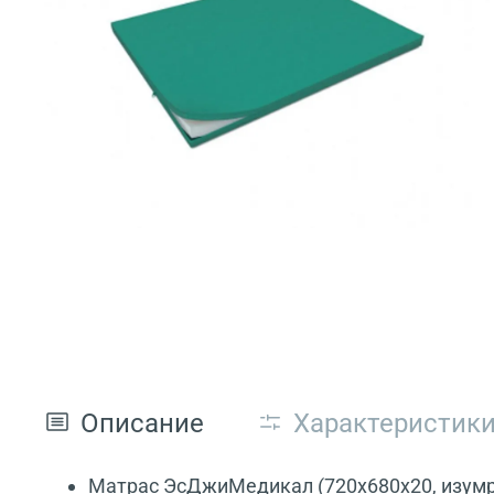
Описание
Характеристик
Матрас ЭсДжиМедикал (720x680x20, изумру