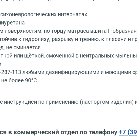
психоневрологических интернатах
лиуретана
 поверхностям, по торцу матраса вшита Г-образна
ойчив к гидролизу, разрыву и трению, к плесени и 
од, не сминается
ткой или щёткой, смоченной в нейтральных мыльных
в
-287-113 любыми дезинфицирующими и моющими сре
не более 90°C
 инструкцией по применению (паспортом изделия) 
ся в коммерческий отдел по телефону
+7 (3