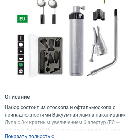
Описание
Набор состоит из отоскопа и офтальмоскопа с
принадлежностями Вакуумная лампа накаливания
Лупа с 3-х кратным увеличением 6 апертур (EC —
зеленый фильтр) Реостат, регулирующий яркость
Показать полностью
света Коррекция аметропии: ±20 диоптрий