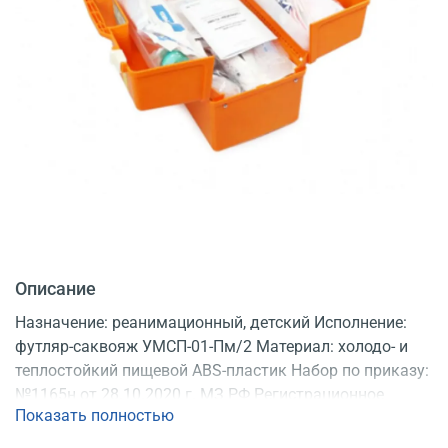
Описание
Назначение: реанимационный, детский Исполнение:
футляр-саквояж УМСП-01-Пм/2 Материал: холодо- и
теплостойкий пищевой ABS-пластик Набор по приказу:
№1165н от 28.10.2020 г. МЗ РФ Регистрационное
Показать полностью
удостоверение