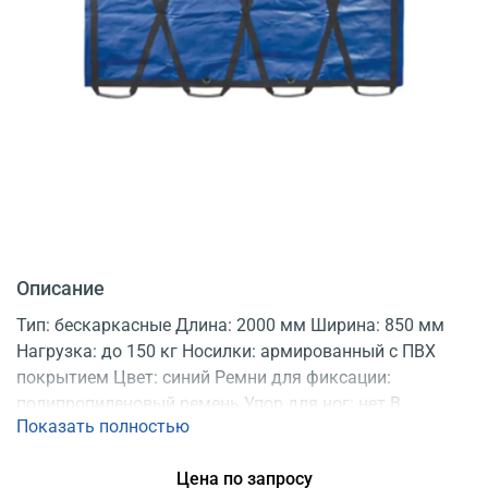
Описание
Тип: бескаркасные Длина: 2000 мм Ширина: 850 мм
Нагрузка: до 150 кг Носилки: армированный с ПВХ
покрытием Цвет: синий Ремни для фиксации:
полипропиленовый ремень Упор для ног: нет В
Показать полностью
комплекте: 2 съемных плечевых ремня, чехол для
носилок Регистрационное удостоверение
Цена по запросу