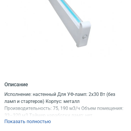
Описание
Исполнение: настенный Для УФ-ламп: 2x30 Вт (без
ламп и стартеров) Корпус: металл
Производительность: 75, 190 м3/ч Объем помещения:
33–320 м3 Таймер наработки ламп: нет
Показать полностью
Регистрационное удостоверение