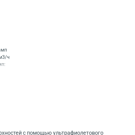
амп
 м3/ч
мп:
ерхностей с помощью ультрафиолетового