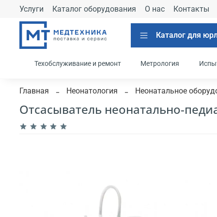
Услуги
Каталог оборудования
О нас
Контакты
Каталог для юр
Техобслуживание и ремонт
Метрология
Испы
Главная
Неонатология
Неонатальное оборуд
Отсасыватель неонатально-педи