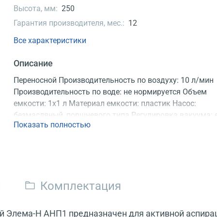
Высота, мм:
250
Гарантия производителя, мес.:
12
Все характеристики
Описание
Переносной Производительность по воздуху: 10 л/мин
Производительность по воде: не нормируется Объем
емкости: 1х1 л Материал емкости: пластик Насос:
безмасляный, поршневого типа Регулировка вакуума: 
Показать полностью
Регистрационное удостоверение
и
Комплектация
 Элема-Н АНП1 предназначен для активной аспираци