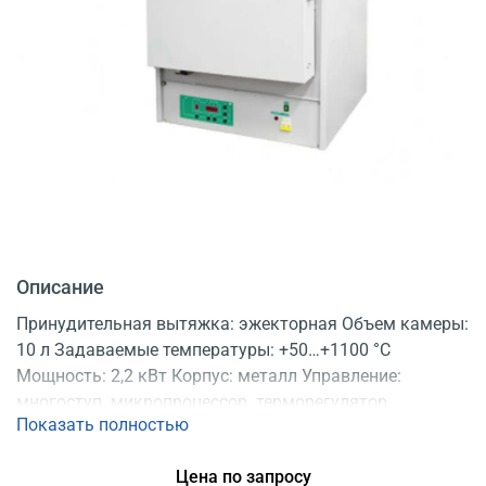
Описание
Принудительная вытяжка: эжекторная Объем камеры:
10 л Задаваемые температуры: +50…+1100 °C
Мощность: 2,2 кВт Корпус: металл Управление:
многоступ. микропроцессор. терморегулятор
Показать полностью
Подключение к ПК: нет Регистрационное
удостоверение
Цена по запросу