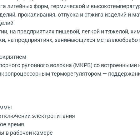
га литейных форм, термической и высокотемператур
елий, прокаливания, отпуска и отжига изделий и ма
делий
ии, на предприятиях пищевой, легкой и тяжелой, х
и, на предприятиях, занимающихся металлообработк
покрытием
порного рулонного волокна (МКРВ) со встроенными 
икропроцессорным терморегулятором — поддержание
аммы
отключении электропитания
ное время
ы в рабочей камере