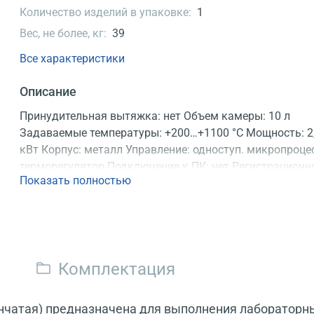
Количество изделий в упаковке:
1
Вес, не более, кг:
39
Все характеристики
Описание
Принудительная вытяжка: нет Объем камеры: 10 л
Задаваемые температуры: +200…+1100 °C Мощность: 2
кВт Корпус: металл Управление: одноступ. микропроце
терморегулятор Подключение к ПК: нет Регистрационн
Показать полностью
удостоверение
и
Комплектация
нчатая) предназначена для выполнения лабораторны