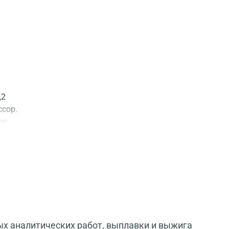
,2
ссор.
ое
х аналитических работ, выплавки и выжига