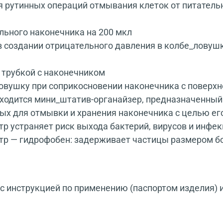
 рутинных операций отмывания клеток от питатель
ьного наконечника на 200 мкл
 создании отрицательного давления в колбе_ловушк
 трубкой с наконечником
ловушку при соприкосновении наконечника с поверх
аходится мини_штатив-органайзер, предназначенный 
мых для отмывки и хранения наконечника с целью ег
 устраняет риск выхода бактерий, вирусов и инфе
р — гидрофобен: задерживает частицы размером бол
 инструкцией по применению (паспортом изделия) 