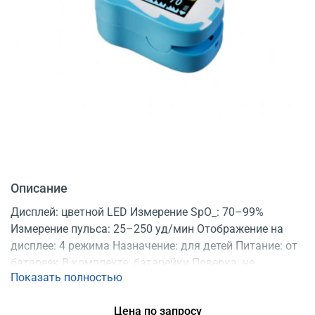
Описание
Дисплей: цветной LED Измерение SpO_: 70–99%
Измерение пульса: 25–250 уд/мин Отображение на
дисплее: 4 режима Назначение: для детей Питание: от
батареек В комплекте: батарейки Поверка: не
Показать полностью
подлежит обязательной поверке Регистрационное
удостоверение
Цена по запросу