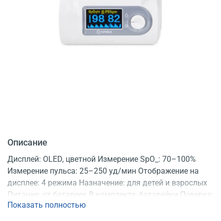
Описание
Дисплей: OLED, цветной Измерение SpO_: 70–100%
Измерение пульса: 25–250 уд/мин Отображение на
дисплее: 4 режима Назначение: для детей и взрослых
Питание: от батареек В комплекте: батарейки Поверка:
Показать полностью
есть Регистрационное удостоверение