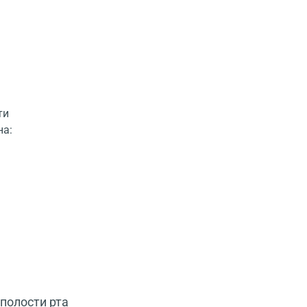
ти
на:
полости рта