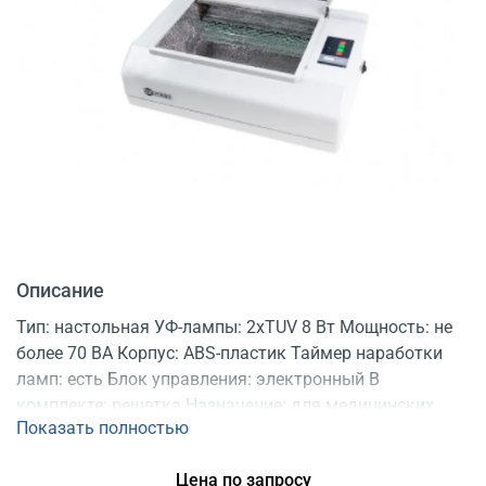
Описание
Тип: настольная УФ-лампы: 2хTUV 8 Вт Мощность: не
более 70 ВА Корпус: ABS-пластик Таймер наработки
ламп: есть Блок управления: электронный В
комплекте: решетка Назначение: для медицинских
Показать полностью
инструментов Обеззараживание: за 3 мин
Регистрационное удостоверение
Цена по запросу