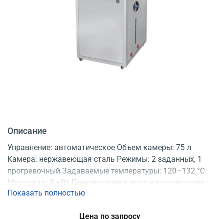
Описание
Управление: автоматическое Объем камеры: 75 л
Камера: нержавеющая сталь Режимы: 2 заданных, 1
прогревочный Задаваемые температуры: 120–132 °C
Мощность: 8 кВт Подключение к воде и канализации:
Показать полностью
требует Регистрационное удостоверение
Цена по запросу