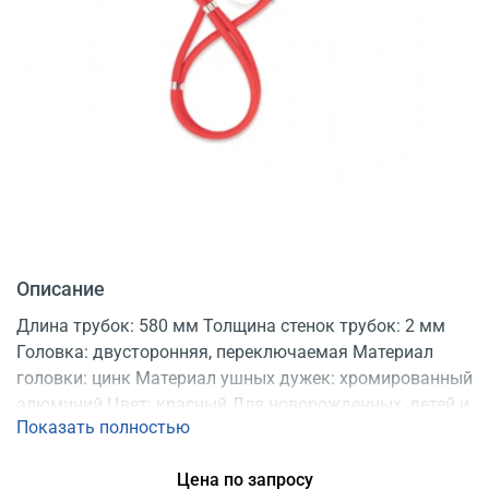
Описание
Длина трубок: 580 мм Толщина стенок трубок: 2 мм
Головка: двусторонняя, переключаемая Материал
головки: цинк Материал ушных дужек: хромированный
алюминий Цвет: красный Для новорожденных, детей и
Показать полностью
взрослых Двойная система трубок Запасные ушные
оливы, 2 сменные мембраны и 3 воронки
Цена по запросу
Регистрационное удостоверение