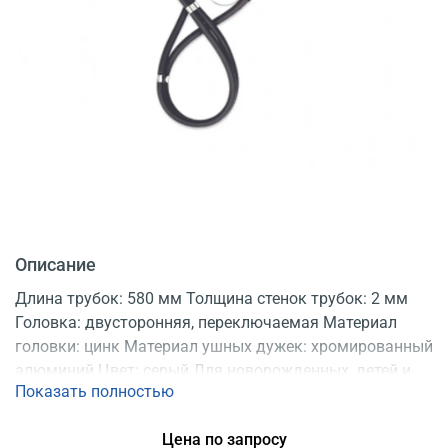
Описание
Длина трубок: 580 мм Толщина стенок трубок: 2 мм
Головка: двусторонняя, переключаемая Материал
головки: цинк Материал ушных дужек: хромированный
алюминий Цвет: серый Для новорожденных, детей и
Показать полностью
взрослых Двойная система трубок Запасные ушные
оливы, 2 сменные мембраны и 3 воронки
Цена по запросу
Регистрационное удостоверение