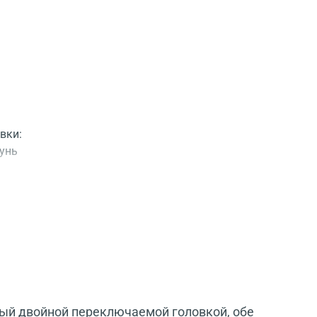
вки:
унь
ный двойной переключаемой головкой, обе