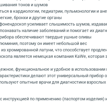
ушивания тонов и шумов
ься в кардиологии, педиатрии, пульмонологии и ане
егкие, бронхи и другие органы
офонендоскоп усиливает слышимость шумов, издава
ознавать наличие заболеваний и помогает их диаг
прибора обеспечивают твердые ушные оливы
алюминия, поэтому он имеет небольшой вес
 из хромированной латуни, что способствует продле
оскопа является немецкая компания KaWe, которая 
дежное, функциональное и удобное в использовании
характеристики делают этот универсальный прибор
пользуют опытные врачи для диагностики взрослых
 инструкцией по применению (паспортом изделия) 