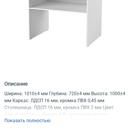
Описание
Ширина: 1010±4 мм Глубина: 720±4 мм Высота: 1000±4
мм Каркас: ЛДСП 16 мм, кромка ПВХ 0,45 мм
Столешница: ЛДСП 16 мм, кромка ПВХ 2 мм Цвет:
белый, матрас — бежевый В комплекте: матрас
Показать полностью
Конструкция: разборная Регистрационное
удостоверение