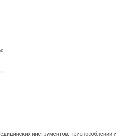
с:
ие
дицинских инструментов, приспособлений и