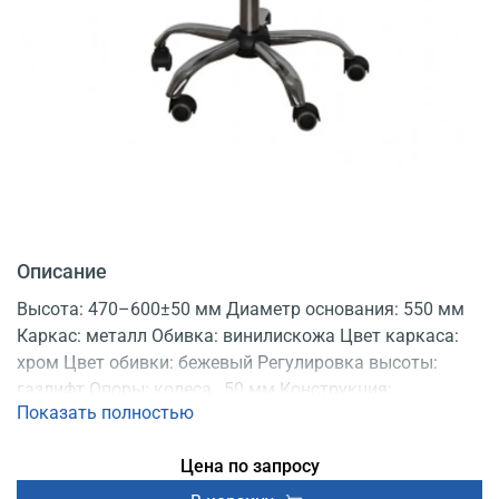
Описание
Высота: 470–600±50 мм Диаметр основания: 550 мм
Каркас: металл Обивка: винилискожа Цвет каркаса:
хром Цвет обивки: бежевый Регулировка высоты:
газлифт Опоры: колеса _50 мм Конструкция:
Показать полностью
разборная Регистрационное удостоверение
Цена по запросу